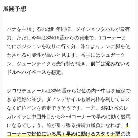
展開予想
ハナを主張するのは昨年同様、メイショウタバルが最有
力。ただし今年は8枠16番からの発走で、1コーナーま
でにポジションを取りに行く分、昨年よりテンに脚を使
わされる可能性が高いと見ます。番手にはシュガーク
ン、ジューンテイクら先行勢が続き、
前半は淀みないミ
ドル〜ハイペース
を想定。
クロワデュノールは3枠5番から好位の内〜中目を確保で
きる絶好の並び。ダノンデサイルも最内枠を利してロス
なく好位インを追走できそうです。一方、8枠17番のレ
ガレイラは中団外目から3〜4コーナーで早めに動く競馬
になるでしょう。前が引っ張る持続力勝負になれば、
4
コーナーで好位にいる馬＋早めに動けるスタミナ型
の決