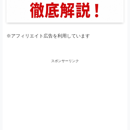
※アフィリエイト広告を利用しています
スポンサーリンク