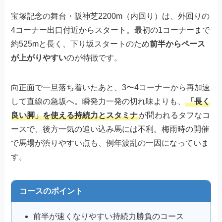
宝塚記念の舞台・阪神芝2200m（内回り）は、外回りの
4コーナー出口付近からスタート。最初の1コーナーまで
約525mと長く、下り坂スタートのため
前半からペース
が上がりやすい
のが特徴です。
向正面で一旦落ち着いたあと、3〜4コーナーから再加速
して直線の急坂へ。瞬発力一発の切れ味よりも、
「長く
良い脚」を使える持続力とスタミナ
が問われるタフなコ
ースで、後方一気の追い込み馬には不利。梅雨時の開催
で馬場が渋りやすい点も、例年波乱の一因になっていま
す。
コースのポイント
前半が速くなりやすい持続力勝負のコース