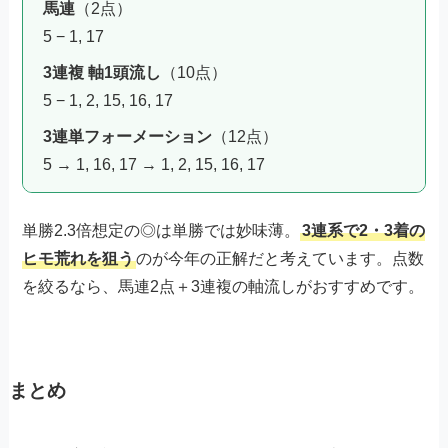
馬連
（2点）
5 − 1, 17
3連複 軸1頭流し
（10点）
5 − 1, 2, 15, 16, 17
3連単フォーメーション
（12点）
5 → 1, 16, 17 → 1, 2, 15, 16, 17
単勝2.3倍想定の◎は単勝では妙味薄。
3連系で2・3着の
ヒモ荒れを狙う
のが今年の正解だと考えています。点数
を絞るなら、馬連2点＋3連複の軸流しがおすすめです。
まとめ