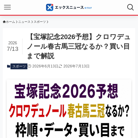
ホーム
ニュース
スポーツ
【宝塚記念2026予想】クロワデュ
2026
ノール春古馬三冠なるか？買い目
7/13
まで解説
2026年6月13日
2026年7月13日
スポーツ