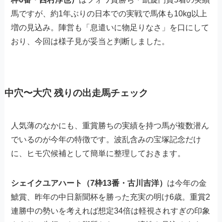
馬ですが、約1年ぶりの日本での実戦で馬体も10kg以上
増の見込み。陣営も「息遣いに物足りなさ」を口にして
おり、今回は様子見が妥当と判断しました。
中穴〜大穴 残りの出走馬チェック
人気薄のなかにも、重賞勝ちの実績を持つ馬が複数潜ん
でいるのが今年の特徴です。波乱含みの宝塚記念だけ
に、ヒモ穴候補として簡単に整理しておきます。
シェイクユアハート（7枠13番・古川吉洋）
は今年の金
鯱賞、昨年の中日新聞杯を勝った充実の明け6歳。重賞2
連勝中の勢いを考えれば想定34倍は軽視されすぎの印象