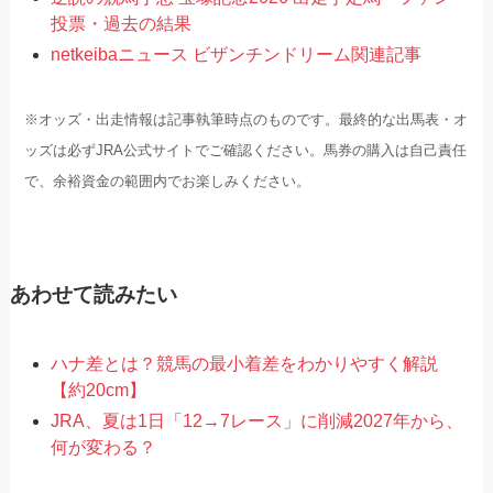
投票・過去の結果
netkeibaニュース ビザンチンドリーム関連記事
※オッズ・出走情報は記事執筆時点のものです。最終的な出馬表・オ
ッズは必ずJRA公式サイトでご確認ください。馬券の購入は自己責任
で、余裕資金の範囲内でお楽しみください。
あわせて読みたい
ハナ差とは？競馬の最小着差をわかりやすく解説
【約20cm】
JRA、夏は1日「12→7レース」に削減2027年から、
何が変わる？