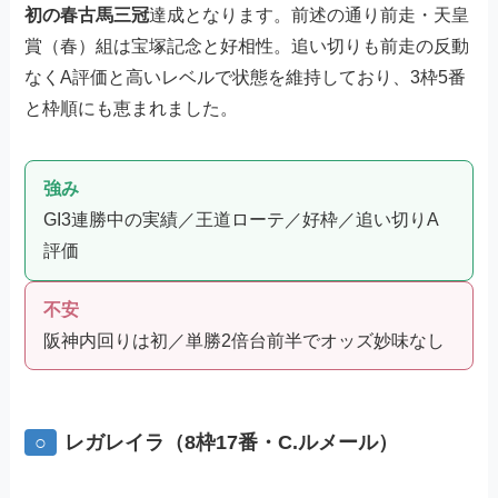
初の春古馬三冠
達成となります。前述の通り前走・天皇
賞（春）組は宝塚記念と好相性。追い切りも前走の反動
なくA評価と高いレベルで状態を維持しており、3枠5番
と枠順にも恵まれました。
強み
GI3連勝中の実績／王道ローテ／好枠／追い切りA
評価
不安
阪神内回りは初／単勝2倍台前半でオッズ妙味なし
○
レガレイラ（8枠17番・C.ルメール）