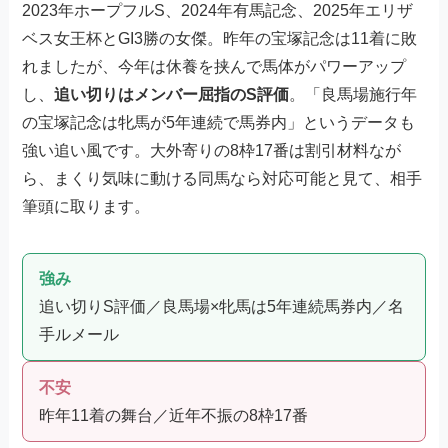
2023年ホープフルS、2024年有馬記念、2025年エリザ
ベス女王杯とGI3勝の女傑。昨年の宝塚記念は11着に敗
れましたが、今年は休養を挟んで馬体がパワーアップ
し、
追い切りはメンバー屈指のS評価
。「良馬場施行年
の宝塚記念は牝馬が5年連続で馬券内」というデータも
強い追い風です。大外寄りの8枠17番は割引材料なが
ら、まくり気味に動ける同馬なら対応可能と見て、相手
筆頭に取ります。
強み
追い切りS評価／良馬場×牝馬は5年連続馬券内／名
手ルメール
不安
昨年11着の舞台／近年不振の8枠17番