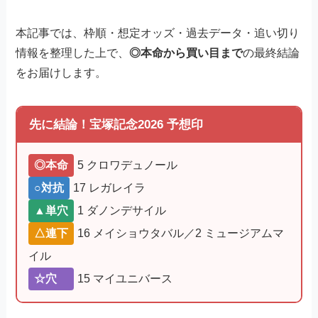
本記事では、枠順・想定オッズ・過去データ・追い切り
情報を整理した上で、
◎本命から買い目まで
の最終結論
をお届けします。
先に結論！宝塚記念2026 予想印
◎本命
5 クロワデュノール
○対抗
17 レガレイラ
▲単穴
1 ダノンデサイル
△連下
16 メイショウタバル／2 ミュージアムマ
イル
☆穴
15 マイユニバース