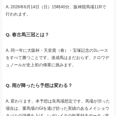
A. 2026年6月14日（日）15時40分、阪神競馬場11Rで
行われます。
Q. 春古馬三冠とは？
A. 同一年に大阪杯・天皇賞（春）・宝塚記念の3レース
をすべて勝つことです。達成馬はまだおらず、クロワデ
ュノールが史上初の偉業に挑みます。
Q. 雨が降ったら予想は変わる？
A. 変わります。本予想は良馬場想定です。馬場が渋った
場合は、重馬場のGIを逃げ切った実績のあるメイショウ
タバルの評価を上げ、レガレイラの牝馬好走データ（良