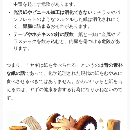
中毒を起こす危険があります。
光沢紙やビニール加工は消化できない
：チラシやパ
ンフレットのようなツルツルした紙は消化されにく
く、
胃腸に詰まる
おそれがあります。
テープやホチキスの針の誤飲
：紙と一緒に金属やプ
ラスチックを飲み込むと、内臓を傷つける危険があ
ります。
つまり、「ヤギは紙を食べられる」というのは
昔の素朴
な紙の話
であって、化学処理された現代の紙をむやみに
食べさせるべきではありません。かわいいからと紙を与
えるのは、ヤギの健康を害する行為になりかねないので
す。