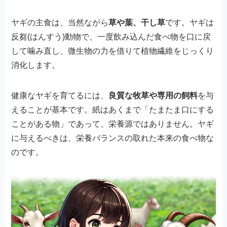
ヤギの主食は、当然ながら
草や葉、干し草
です。ヤギは
反芻(はんすう)動物で、一度飲み込んだ食べ物を口に戻
して噛み直し、微生物の力を借りて植物繊維をじっくり
消化します。
健康なヤギを育てるには、
良質な牧草や専用の飼料
を与
えることが基本です。紙はあくまで「たまたま口にする
ことがある物」であって、栄養源ではありません。ヤギ
に与えるべきは、栄養バランスの取れた本来の食べ物な
のです。