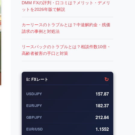
DMM FXの評判・口コミは？メリット・デメリ
ットを2026年版で解説
カーリースのトラブルとは？中途解約金・残価
請求の事例と対処法
リースバックのトラブルとは？相談件数10倍・
高齢者被害の手口と対策
↻
💹 FXレート
157.87
USD/JPY
182.37
EUR/JPY
212.84
GBP/JPY
1.1552
EUR/USD