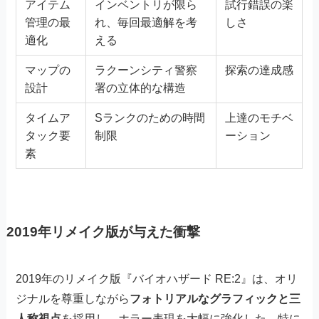
アイテム
インベントリが限ら
試行錯誤の楽
管理の最
れ、毎回最適解を考
しさ
適化
える
マップの
ラクーンシティ警察
探索の達成感
設計
署の立体的な構造
タイムア
Sランクのための時間
上達のモチベ
タック要
制限
ーション
素
2019年リメイク版が与えた衝撃
2019年のリメイク版『バイオハザード RE:2』は、オリ
ジナルを尊重しながら
フォトリアルなグラフィックと三
人称視点
を採用し、ホラー表現を大幅に強化した。特に