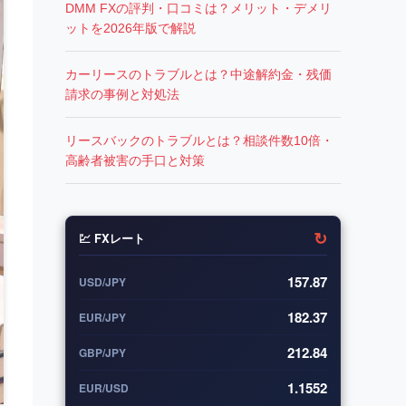
DMM FXの評判・口コミは？メリット・デメリ
ットを2026年版で解説
カーリースのトラブルとは？中途解約金・残価
請求の事例と対処法
リースバックのトラブルとは？相談件数10倍・
高齢者被害の手口と対策
↻
💹 FXレート
157.87
USD/JPY
182.37
EUR/JPY
212.84
GBP/JPY
1.1552
EUR/USD