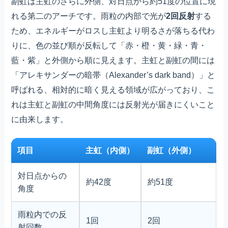
副虹は主虹のさらに外側、対日点から約51度の位置に現
れる第二のアーチです。雨粒の内部で光が
2回反射
する
ため、エネルギーがロスし主虹より明るさが落ちる代わ
りに、色の並び順が反転して「赤・橙・黄・緑・青・
藍・紫」と外側から順に見えます。主虹と副虹の間には
「アレキサンダーの暗帯（Alexander’s dark band）」と
呼ばれる、相対的に暗く見える領域が広がっており、こ
れは主虹と副虹の中間角度には反射光が届きにくいこと
に由来します。
項目
主虹（内側）
副虹（外側）
対日点からの
約42度
約51度
角度
雨粒内での反
1回
2回
射回数