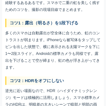
経験するあるあるです。スマホで二重の虹を美しく残す
ためのコツを、撮影の現場目線でまとめます。
コツ1：露出（明るさ）を1段下げる
多くのスマホは自動露出が空全体に合うため、虹のコン
トラストが弱まります。iPhoneなら被写体をタップして
ピンを出した状態で、横に表示される太陽マークを下に
1〜2段スライド。Androidの標準カメラも同様です。露
出を下げることで空が締まり、虹の色が浮き上がってき
ます。
コツ2：HDRをオフにしない
逆光に近い場面なので、HDR（ハイダイナミックレン
ジ）モードは積極的に活用しましょう。スマホ標準カメ
ラのHDRは、明暗差の大きいシーンで暗部と明部の両