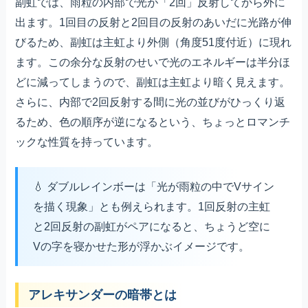
副虹では、雨粒の内部で光が「2回」反射してから外に
出ます。1回目の反射と2回目の反射のあいだに光路が伸
びるため、副虹は主虹より外側（角度51度付近）に現れ
ます。この余分な反射のせいで光のエネルギーは半分ほ
どに減ってしまうので、副虹は主虹より暗く見えます。
さらに、内部で2回反射する間に光の並びがひっくり返
るため、色の順序が逆になるという、ちょっとロマンチ
ックな性質を持っています。
ダブルレインボーは「光が雨粒の中でVサイン
を描く現象」とも例えられます。1回反射の主虹
と2回反射の副虹がペアになると、ちょうど空に
Vの字を寝かせた形が浮かぶイメージです。
アレキサンダーの暗帯とは