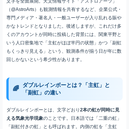
文字を全面展開。天文情報サイト「アストロアーツ」
（@AstroArts）も観測情報を共有するなど、企業公式・
専門メディア・著名人・一般ユーザーが入り乱れる賑や
かなトレンドとなりました。後述しますが、これだけ多
くのアカウントが同時に投稿した背景には、関東平野と
いう人口密集地で「主虹がほぼ半円の状態」かつ「副虹
もくっきり見える」という、観測条件が揃う日が年に数
回しかないという希少性があります。
ダブルレインボーとは？「主虹」と
「副虹」の違い
ダブルレインボーとは、文字どおり
2本の虹が同時に見
える気象光学現象
のことです。日本語では「二重の虹」
「副虹付きの虹」とも呼ばれます。内側の虹を「主虹