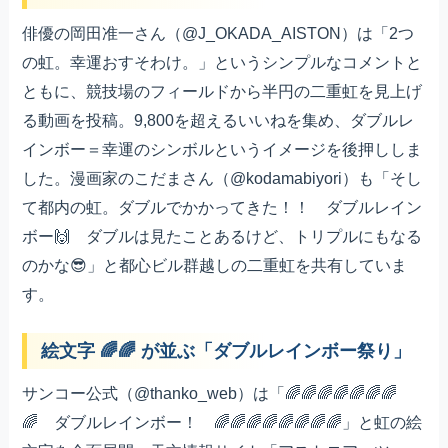
俳優の岡田准一さん（@J_OKADA_AISTON）は「2つ
の虹。幸運おすそわけ。」というシンプルなコメントと
ともに、競技場のフィールドから半円の二重虹を見上げ
る動画を投稿。9,800を超えるいいねを集め、ダブルレ
インボー＝幸運のシンボルというイメージを後押ししま
した。漫画家のこだまさん（@kodamabiyori）も「そし
て都内の虹。ダブルでかかってきた！！ ダブルレイン
ボー🙌 ダブルは見たことあるけど、トリプルにもなる
のかな😎」と都心ビル群越しの二重虹を共有していま
す。
絵文字 🌈🌈 が並ぶ「ダブルレインボー祭り」
サンコー公式（@thanko_web）は「🌈🌈🌈🌈🌈🌈🌈
🌈 ダブルレインボー！ 🌈🌈🌈🌈🌈🌈🌈🌈」と虹の絵