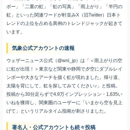
ボー」「二重の虹」「虹の写真」「雨上がり」「半円の
虹」といった関連ワードが軒並みX（旧Twitter）日本ト
レンドの上位を占める異例のトレンドジャックが起きて
います。
気象公式アカウントの速報
ウェザーニュース公式（@wni_jp）は「＜雨上がりの空
に虹が出現！＞東京など関東や静岡で夕空にダブルレイ
ンボーや大きなアーチを描く虹が現れました。帰り道、
太陽を背にして、虹を探してみてください♪」と投稿。
投稿から30分足らずで4.9万インプレッション・1,635い
いねを獲得し、関東圏のユーザーに「いまから空を見上
げて」というリアルタイム指南が刺さりました。
著名人・公式アカウントも続々投稿