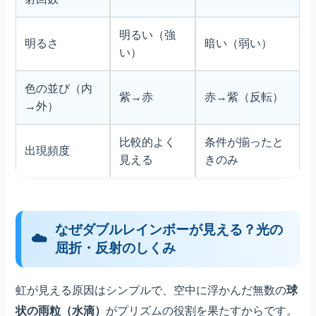
明るい（強
明るさ
暗い（弱い）
い）
色の並び（内
紫→赤
赤→紫（反転）
→外）
比較的よく
条件が揃ったと
出現頻度
見える
きのみ
なぜダブルレインボーが見える？光の
屈折・反射のしくみ
虹が見える原因はシンプルで、空中に浮かんだ無数の
球
状の雨粒（水滴）
がプリズムの役割を果たすからです。