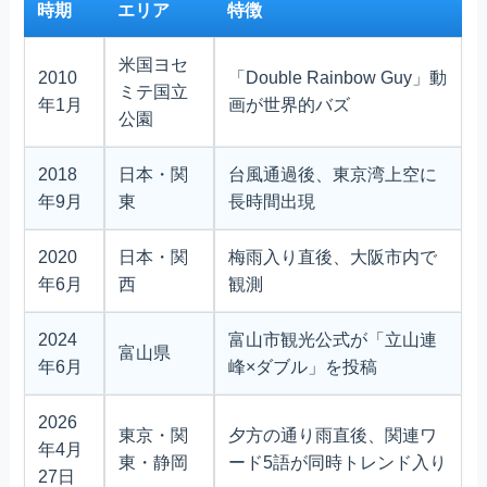
時期
エリア
特徴
米国ヨセ
2010
「Double Rainbow Guy」動
ミテ国立
年1月
画が世界的バズ
公園
2018
日本・関
台風通過後、東京湾上空に
年9月
東
長時間出現
2020
日本・関
梅雨入り直後、大阪市内で
年6月
西
観測
2024
富山市観光公式が「立山連
富山県
年6月
峰×ダブル」を投稿
2026
東京・関
夕方の通り雨直後、関連ワ
年4月
東・静岡
ード5語が同時トレンド入り
27日